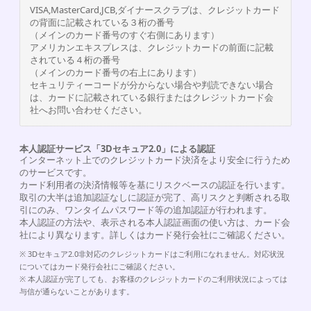
VISA,MasterCard,JCB,ダイナースクラブは、クレジットカード
の背面に記載されている３桁の番号
（メインのカード番号のすぐ右側にあります）
アメリカンエキスプレスは、クレジットカードの前面に記載
されている４桁の番号
（メインのカード番号の右上にあります）
セキュリティーコードが分からない場合や判読できない場合
は、カードに記載されている銀行またはクレジットカード会
社へお問い合わせください。
本人認証サービス「3Dセキュア2.0」による認証
インターネット上でのクレジットカード決済をより安全に行うため
のサービスです。
カード利用者の決済情報等を基にリスクベースの認証を行います。
取引の大半は追加認証なしに認証が完了、高リスクと判断される取
引にのみ、ワンタイムパスワード等の追加認証が行われます。
本人認証の方法や、表示される本人認証画面の使い方は、カード会
社により異なります。詳しくはカード発行会社にご確認ください。
※ 3Dセキュア2.0非対応のクレジットカードはご利用になれません。対応状況
についてはカード発行会社にご確認ください。
※ 本人認証が完了しても、お客様のクレジットカードのご利用状況によっては
与信が通らないことがあります。