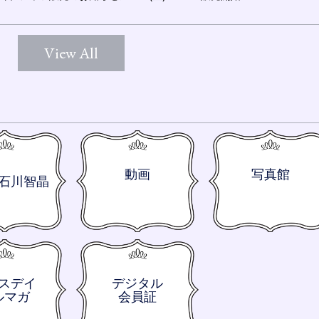
View All
動画
写真館
石川智晶
スデイ
デジタル
ルマガ
会員証