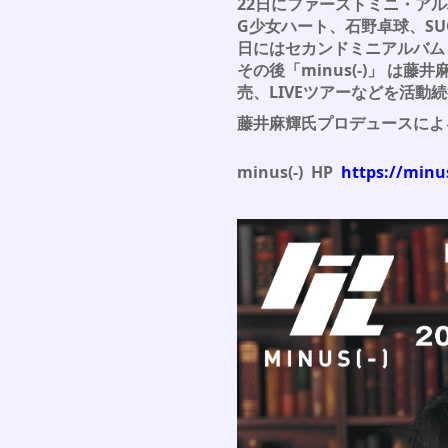
22日にファーストミニ・アル
G少女ハート、石野卓球、SUGI
日にはセカンドミニアルバム
その後「minus(-)」 は
売、LIVEツアーなどを活動
藤井麻輝氏プロデュースによ
minus(-) HP
https://minus