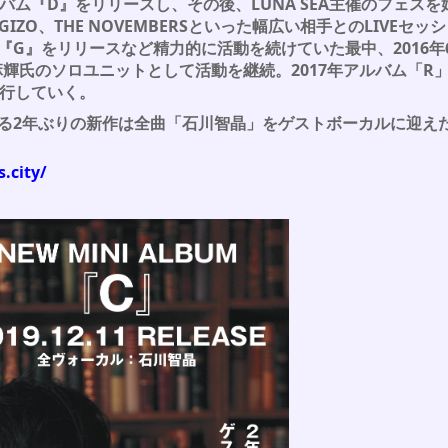
バム『D』をリリースし、その後、LUNA SEA主催のフェスを始
ZO、THE NOVEMBERSといった幅広い相手とのLIVEセッシ
『G』をリリースなど精力的に活動を続けていた最中、2016年
藤井麻輝氏のソロユニットとして活動を継続。
2017年アルバム「R」
続行していく。
る2年ぶりの新作は全曲「石川智晶」をゲストボーカルに迎え
.city/